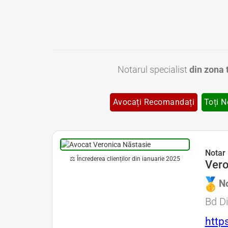
Notarul specialist
din zona 
Avocați Recomandați
Toți N
Notar Bucuresti • Notar Bun Bucuresti • Notar Ieftin Bucuresti • Notar Public Bucuresti • Notar Public Sector 1 Bucuresti • Notar Public Sector 2 Bucuresti • Notar Public Sector 3 Bucuresti • Notar Public S
Notar 
⚖ Încrederea clienților din ianuarie 2025
Vero
Avocat Specializat în Drept Civil • Avocat Specializat în Dreptul Familiei
No
Avocat 
Bd Di
http