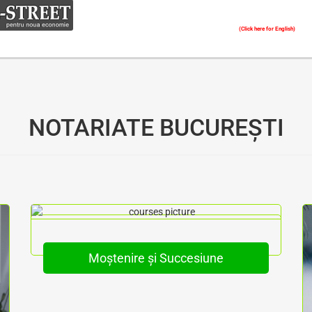
(Click here for English)
Oferim consultanță online gratuită și acces non-stop la specialiștii noștri. Solicitați gratuit 3 oferte și comparați prețul și serviciile înainte de a vă decide.
NOTARIATE BUCUREȘTI
Moștenire și Succesiune