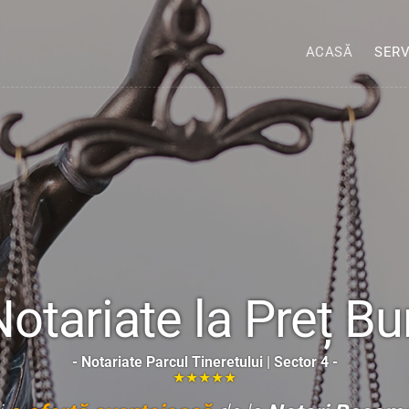
ACASĂ
SERV
Notariate la Preț Bu
- Notariate Parcul Tineretului | Sector 4 -
★★★★★