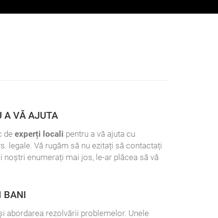
 A VĂ AJUTA
c de
experți locali
pentru a vă ajuta cu
s. legale. Vă rugăm să nu ezitați să contactați
ii noștri enumerați mai jos, le-ar plăcea să vă
I BANI
l și abordarea rezolvării problemelor. Unele