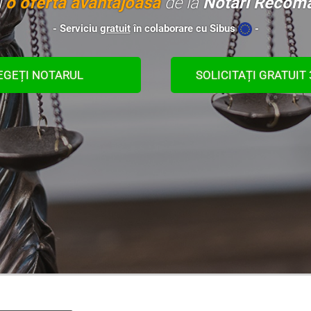
i
o ofertă avantajoasă
de la
Notari Recoma
- Serviciu
gratuit
în colaborare cu Sibus
-
EGEȚI NOTARUL
SOLICITAȚI GRATUIT