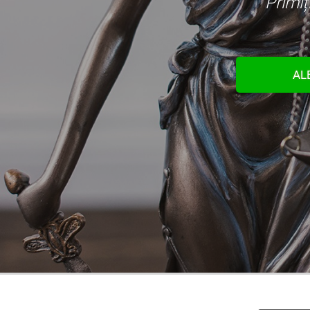
Primiț
AL