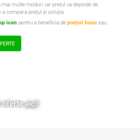
n mai multe moduri, iar prețul va depinde de
 a compara prețul și soluția.
p icon
pentru a beneficia de
prețuri bune
sau:
OFERTE
3 oferte
aici
!