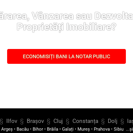
rarea, Vânzarea sau Dezvolta
Proprietăți Imobiliare?
ECONOMISIȚI BANI LA NOTAR PUBLIC
§
Ilfov
§
Brașov
§
Cluj
§
Constanța
§
Dolj
§
Ia
•
Argeș
•
Bacău
•
Bihor
•
Brăila
•
Galați
•
Mureș
•
Prahova
•
Sibiu
...ș