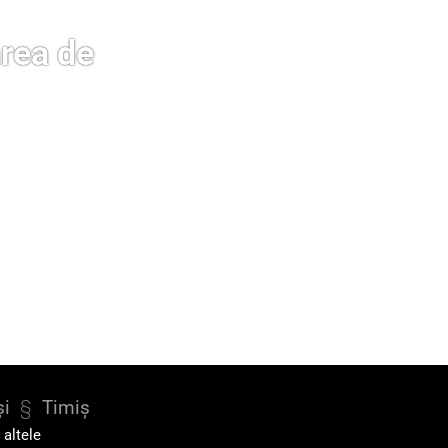
rea de
și
§
Timiș
i altele