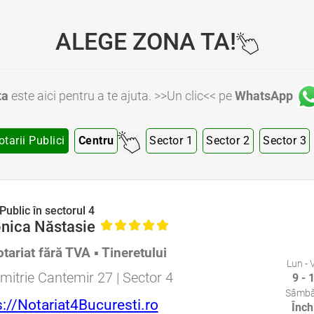
ALEGE ZONA TA!
ta
este aici pentru a te ajuta. >>Un clic<< pe
WhatsApp
otarii Publici
Centru
Sector 1
Sector 2
Sector 3
ector 4 Bucuresti • Notar Public Sector 5 Bucuresti • Notar Public Sector 6 Bucuresti • Notari Bucuresti • Notari Sector 1 Bucuresti • Notari Sector 2 Bucuresti • Notari Sector 3 Bucuresti • Notari Sector 4 Bucuresti • Notari Sector 5 Bucuresti • Notari Sector 6 Bucuresti • Notari
Public în sectorul 4
nica Năstasie
tariat fără TVA ▪ Tineretului
Lun - 
Specializat în Drept Civil • Avocat Specializat în Dreptul Familiei
mitrie Cantemir 27 | Sector 4
9 - 
Sâmbă
s://Notariat4Bucuresti.ro
Înch