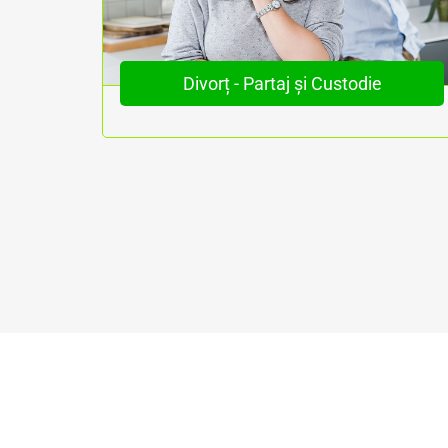
ri
Divorț - Partaj și Custodie