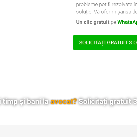
probleme pot fi rezolvate î
soluție. Vă oferim șansa de
Un clic gratuit
pe
WhatsAp
SOLICITAȚI GRATUIT 3 
avocat?
 timp și bani la
Solicitați gratuit 