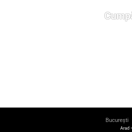
Cumpă
București
Arad