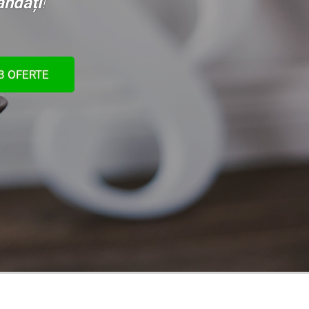
ndați
!
 3 OFERTE