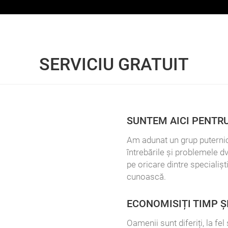
SERVICIU GRATUIT
SUNTEM AICI PENTRU
Am adunat un grup puterni
întrebările și problemele dv
pe oricare dintre specialișt
cunoască.
ECONOMISIȚI TIMP Ș
Oamenii sunt diferiți, la fe