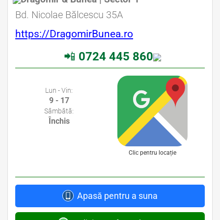
Avocat Specializat în Drept Civil • Avocat Specializat în Dreptul Familiei
Bd. Nicolae Bălcescu 35A
https://DragomirBunea.ro
📲
0724 445 860
Avocati Bucuresti • Cabinete Avocatura Bucuresti • Avocati Specializati Bucuresti • Avocat Bun Bucuresti
Lun - Vin:
9 - 17
Sâmbătă:
Închis
Clic pentru locație
Apasă pentru a suna