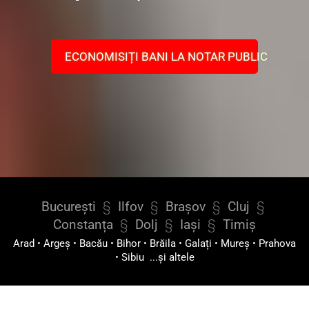
ECONOMISIȚI BANI LA NOTAR PUBLIC
București
§
Ilfov
§
Brașov
§
Cluj
§
Constanța
§
Dolj
§
Iași
§
Timiș
Arad
•
Argeș
•
Bacău
•
Bihor
•
Brăila
•
Galați
•
Mureș
•
Prahova
•
Sibiu
...și altele