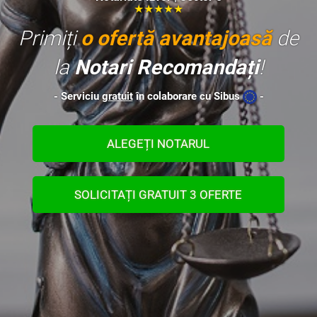
★★★★★
Primiți
o ofertă avantajoasă
de
la
Notari Recomandați
!
- Serviciu
gratuit
în colaborare cu Sibus
-
ALEGEȚI NOTARUL
SOLICITAȚI GRATUIT 3 OFERTE