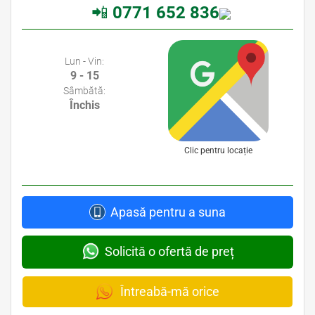
📲
0771 652 836
Avocati Bucuresti • Cabinete Avocatura Bucuresti • Avocati Specializati Bucuresti • Avocat Bun Bucuresti
Lun - Vin:
9 - 15
Sâmbătă:
Închis
Clic pentru locație
Apasă pentru a suna
Solicită o ofertă de preț
Întreabă-mă orice