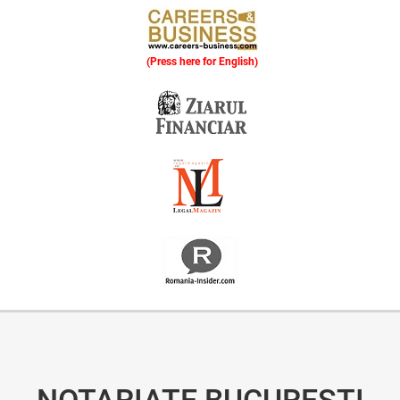
(Press here for English)
Oferim consultanță online gratuită și acces non-stop la specialiștii noștri. Solicitați gratuit 3 oferte și comparați prețul și serviciile înainte de a vă decide.