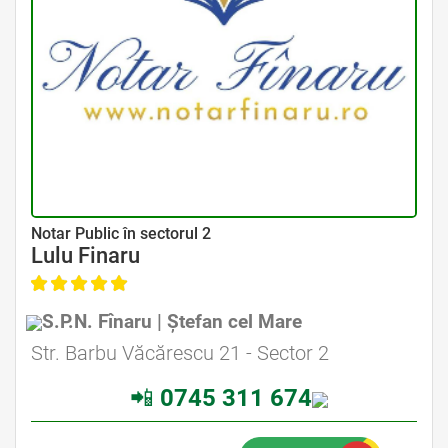
Avocat Specializat în Drept Civil • Avocat Specializat în Dreptul Familiei
Notar Public în sectorul 2
Lulu Finaru
S.P.N. Fînaru | Ștefan cel Mare
Avocat Specializat în Drept Civil • Avocat Specializat în Dreptul Familiei
Str. Barbu Văcărescu 21 - Sector 2
📲
0745 311 674
Avocati Bucuresti • Cabinete Avocatura Bucuresti • Avocati Specializati Bucuresti • Avocat Bun Bucuresti