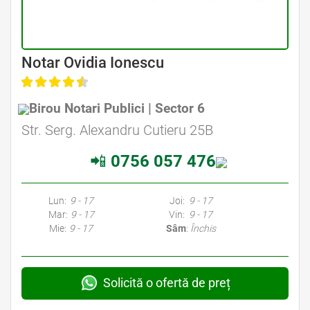
Avocat Specializat în Drept Civil • Avocat Specializat în Dreptul Familiei
Notar Ovidia Ionescu
Birou Notari Publici | Sector 6
Avocat Specializat în Drept Civil • Avocat Specializat în Dreptul Familiei
Str. Serg. Alexandru Cutieru 25B
📲
0756 057 476
Avocati Bucuresti • Cabinete Avocatura Bucuresti • Avocati Specializati Bucuresti • Avocat Bun Bucuresti • Avocat Bucuresti • Bucuresti Avocat • Avocat
Specializat Bucuresti
Lun:
9 - 17
Joi:
9 - 17
Mar:
9 - 17
Vin:
9 - 17
Mie:
9 - 17
Sâm
:
Închis
Solicită o ofertă de preț