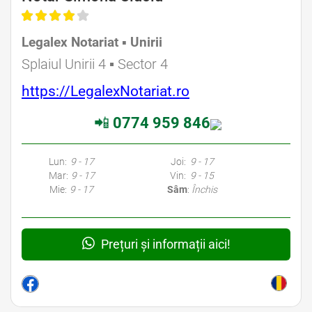
Legalex Notariat ▪︎ Unirii
Avocat Specializat în Drept Civil • Avocat Specializat în Dreptul Familiei
Splaiul Unirii 4 ▪︎ Sector 4
https://LegalexNotariat.ro
📲
0774 959 846
Avocati Bucuresti • Cabinete Avocatura Bucuresti • Avocati Specializati Bucuresti • Avocat Bun Bucuresti • Avocat Bucuresti • Bucuresti Avocat • Avocat
Specializat Bucuresti
Lun:
9 - 17
Joi:
9 - 17
Mar:
9 - 17
Vin:
9 - 15
Mie:
9 - 17
Sâm
:
Închis
Prețuri și informații aici!