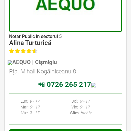
Avocat Specializat în Drept Civil • Avocat Specializat în Dreptul Familiei
Notar Public în sectorul 5
Alina Turturică
AEQUO | Cișmigiu
Avocat Specializat în Drept Civil • Avocat Specializat în Dreptul Familiei
Pța. Mihail Kogălniceanu 8
📲
0726 265 217
Avocati Bucuresti • Cabinete Avocatura Bucuresti • Avocati Specializati Bucuresti • Avocat Bun Bucuresti • Avocat Bucuresti • Bucuresti Avocat • Avocat
Specializat Bucuresti
Lun:
9 - 17
Joi:
9 - 17
Mar:
9 - 17
Vin:
9 - 17
Mie:
9 - 17
Sâm
:
Închis