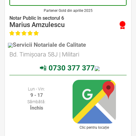
Partener Gold din aprilie 2025
Avocat Specializat în Drept Civil • Avocat Specializat în Dreptul Familiei
Notar Public în sectorul 6
Marius Amzulescu
Servicii Notariale de Calitate
Avocat Specializat în Drept Civil • Avocat Specializat în Dreptul Familiei
Bd. Timișoara 58J | Militari
📲
0730 377 377
Avocati Bucuresti • Cabinete Avocatura Bucuresti • Avocati Specializati Bucuresti • Avocat Bun Bucuresti
Lun - Vin:
9 - 17
Sâmbătă:
Închis
Clic pentru locație