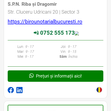
S.P.N. Riba şi Dragomir
Avocat Specializat în Drept Civil • Avocat Specializat în Dreptul Familiei
Str. Cluceru Udricani 20 | Sector 3
https://birounotarialbucuresti.ro
📲
0752 555 173
Avocati Bucuresti • Cabinete Avocatura Bucuresti • Avocati Specializati Bucuresti • Avocat Bun Bucuresti • Avocat Bucuresti • Bucuresti Avocat • Avocat
Specializat Bucuresti
Lun:
9 - 17
Joi:
9 - 17
Mar:
9 - 17
Vin:
9 - 15
Mie:
9 - 17
Sâm
:
Închis
Prețuri și informații aici!