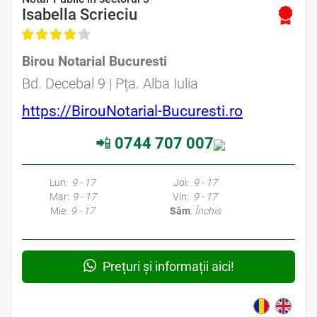
Isabella Scrieciu
Birou Notarial Bucuresti
Avocat Specializat în Drept Civil • Avocat Specializat în Dreptul Familiei
Bd. Decebal 9 | Pța. Alba Iulia
https://BirouNotarial-Bucuresti.ro
📲
0744 707 007
Avocati Bucuresti • Cabinete Avocatura Bucuresti • Avocati Specializati Bucuresti • Avocat Bun Bucuresti • Avocat Bucuresti • Bucuresti Avocat • Avocat
Specializat Bucuresti
Lun:
9 - 17
Joi:
9 - 17
Mar:
9 - 17
Vin:
9 - 17
Mie:
9 - 17
Sâm
:
Închis
Prețuri și informații aici!