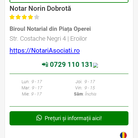
Avocat Specializat în Drept Civil • Avocat Specializat în Dreptul Familiei
Notar Norin Dobrotă
Biroul Notarial din Piața Operei
Avocat Specializat în Drept Civil • Avocat Specializat în Dreptul Familiei
Str. Costache Negri 4 | Eroilor
https://NotariAsociati.ro
📲
0729 110 131
Avocati Bucuresti • Cabinete Avocatura Bucuresti • Avocati Specializati Bucuresti • Avocat Bun Bucuresti • Avocat Bucuresti • Bucuresti Avocat • Avocat
Specializat Bucuresti
Lun:
9 - 17
Joi:
9 - 17
Mar:
9 - 17
Vin:
9 - 15
Mie:
9 - 17
Sâm
:
Închis
Prețuri și informații aici!