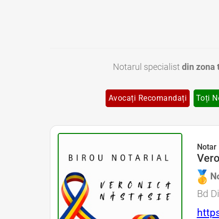
Notarul specialist
din zona 
Avocați Recomandați
Toți N
Notar Bucuresti • Notar Bun Bucuresti • Notar Ieftin Bucuresti • Notar Public Bucuresti • Notar Public Sector 1 Bucuresti • Notar Public Sector 2 Bucuresti • Notar Public Sector 3 Bucuresti • Notar Public S
Notar 
Vero
No
Avocat 
Bd Di
http