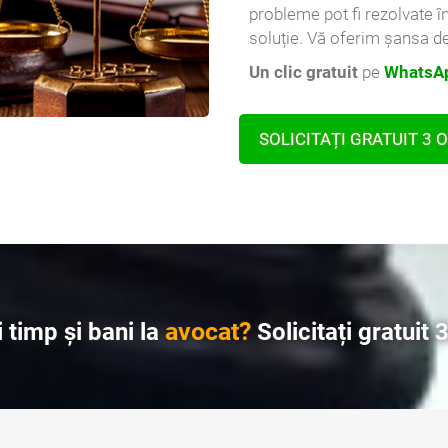
probleme pot fi rezolvate î
soluție. Vă oferim șansa de
Un clic gratuit
pe
WhatsAp
SOLICITAȚI GRATUIT 3 
avocat?
 timp și bani la
Solicitați gratuit 