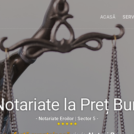
ACASĂ
SERV
Notariate la Preț Bu
- Notariate Eroilor | Sector 5 -
★★★★★