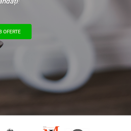
ndați
!
 3 OFERTE