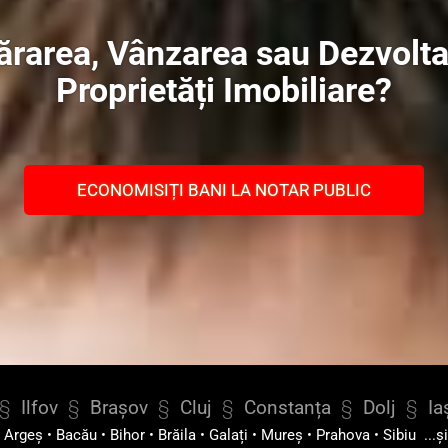
rarea, Vânzarea sau Dezvolta
Proprietăți Imobiliare?
ECONOMISIȚI BANI LA NOTAR PUBLIC
§
Ilfov
§
Brașov
§
Cluj
§
Constanța
§
Dolj
§
Ia
•
Argeș
•
Bacău
•
Bihor
•
Brăila
•
Galați
•
Mureș
•
Prahova
•
Sibiu
...ș