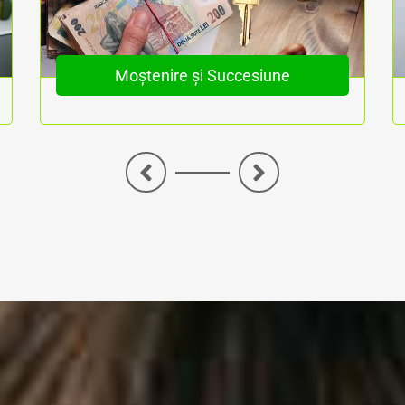
Moștenire și Succesiune
<
>