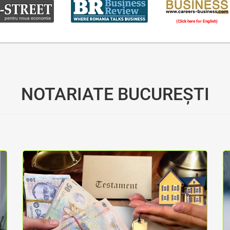
(Click here for English)
Oferim consultanță online gratuită și acces non-stop la specialiștii noștri. Solicitați gratuit 3 oferte și comparați prețul și serviciile înainte de a vă decide.
NOTARIATE BUCUREȘTI