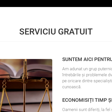
SERVICIU GRATUIT
SUNTEM AICI PENTRU
Am adunat un grup puterni
întrebările și problemele dv
pe oricare dintre specialișt
cunoască.
ECONOMISIȚI TIMP Ș
Oamenii sunt diferiți, la fe