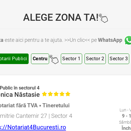
ALEGE ZONA TA!
ta
este aici pentru a te ajuta. >>Un clic<< pe
WhatsApp
otarii Publici
Centru
Sector 1
Sector 2
Sector 3
ector 4 Bucuresti • Notar Public Sector 5 Bucuresti • Notar Public Sector 6 Bucuresti • Notari Bucuresti • Notari Sector 1 Bucuresti • Notari Sector 2 Bucuresti • Notari Sector 3 Bucuresti • Notari Sector 4 Bucuresti • Notari Sector 5 Bucuresti • Notari Sector 6 Bucuresti • Notari
Public în sectorul 4
nica Năstasie
tariat fără TVA ▪ Tineretului
Lun - 
Specializat în Drept Civil • Avocat Specializat în Dreptul Familiei
mitrie Cantemir 27 | Sector 4
9 - 
Sâmbă
s://Notariat4Bucuresti.ro
Înch