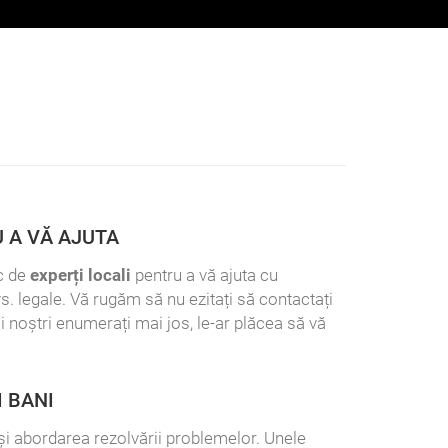
 A VĂ AJUTA
c de
experți locali
pentru a vă ajuta cu
s. legale. Vă rugăm să nu ezitați să contactați
ii noștri enumerați mai jos, le-ar plăcea să vă
I BANI
l și abordarea rezolvării problemelor. Unele