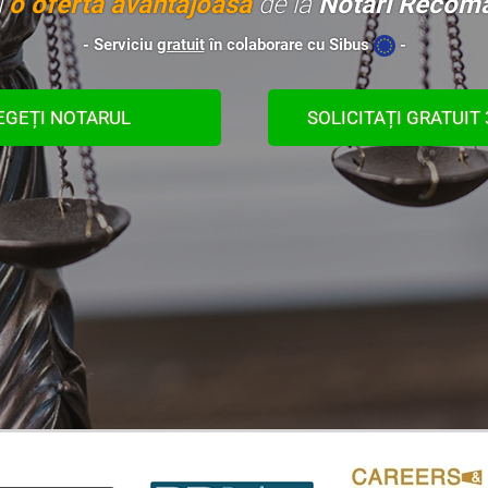
i
o ofertă avantajoasă
de la
Notari Recoma
- Serviciu
gratuit
în colaborare cu Sibus
-
EGEȚI NOTARUL
SOLICITAȚI GRATUIT