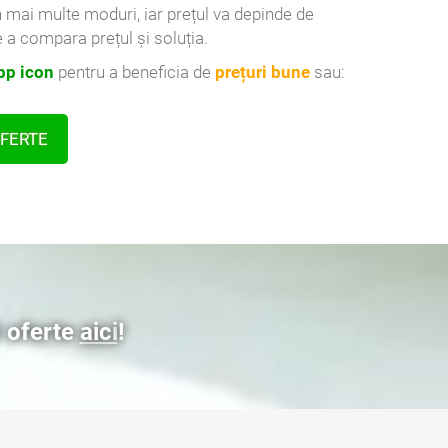
n mai multe moduri, iar prețul va depinde de
 a compara prețul și soluția.
p icon
pentru a beneficia de
prețuri bune
sau:
OFERTE
3 oferte
aici
!