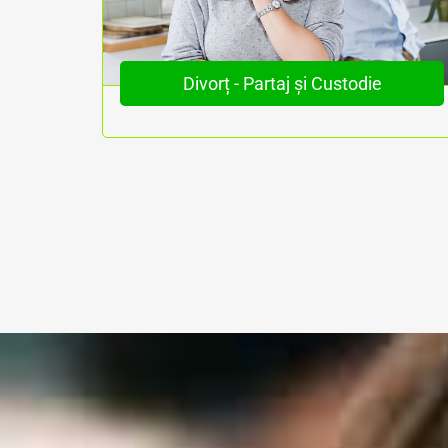
ri
Divorț - Partaj și Custodie