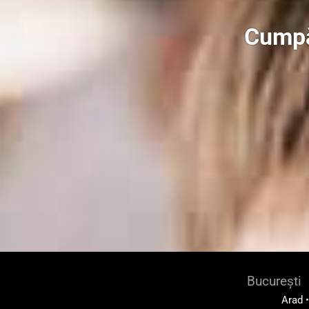
Cumpă
București
Arad