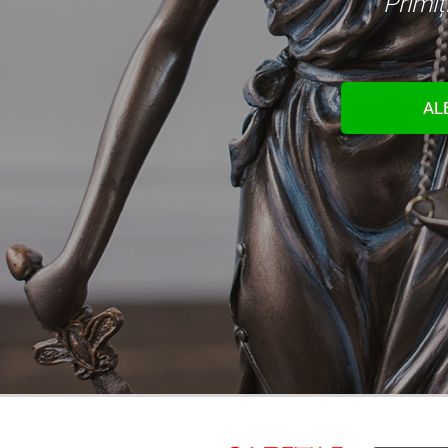
Primiț
AL