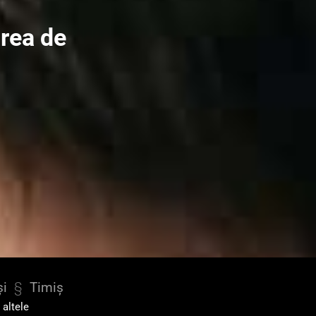
rea de
și
§
Timiș
i altele