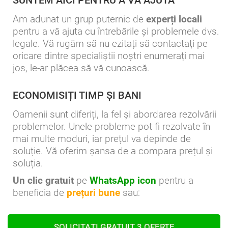
Am adunat un grup puternic de
experți locali
pentru a vă ajuta cu întrebările și problemele dvs.
legale. Vă rugăm să nu ezitați să contactați pe
oricare dintre specialiștii noștri enumerați mai
jos, le-ar plăcea să vă cunoască.
ECONOMISIȚI TIMP ȘI BANI
Oamenii sunt diferiți, la fel și abordarea rezolvării
problemelor. Unele probleme pot fi rezolvate în
mai multe moduri, iar prețul va depinde de
soluție. Vă oferim șansa de a compara prețul și
soluția.
Un clic gratuit
pe
WhatsApp icon
pentru a
beneficia de
prețuri bune
sau:
SOLICITAȚI GRATUIT 3 OFERTE