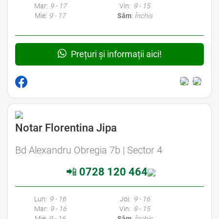
Mar:
9 - 17
Vin:
9 - 15
Mie:
9 - 17
Sâm
:
Închis
Prețuri și informații aici!
Avocat Specializat în Drept Civil • Avocat Specializat în Dreptul Familiei
Notar Florentina Jipa
Avocat Specializat în Drept Civil • Avocat Specializat în Dreptul Familiei
Bd Alexandru Obregia 7b | Sector 4
📲
0728 120 464
Avocati Bucuresti • Cabinete Avocatura Bucuresti • Avocati Specializati Bucuresti • Avocat Bun Bucuresti • Avocat Bucuresti • Bucuresti Avocat • Avocat
Specializat Bucuresti
Lun:
9 - 16
Joi:
9 - 16
Mar:
9 - 16
Vin:
9 - 15
Mie:
9 - 16
Sâm
:
Închis