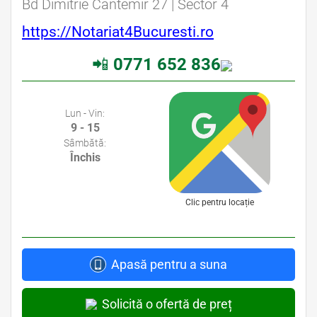
Bd Dimitrie Cantemir 27 | Sector 4
https://Notariat4Bucuresti.ro
📲
0771 652 836
Avocati Bucuresti • Cabinete Avocatura Bucuresti • Avocati Specializati Bucuresti • Avocat Bun Bucuresti
Lun - Vin:
9 - 15
Sâmbătă:
Închis
Clic pentru locație
Apasă pentru a suna
Solicită o ofertă de preț