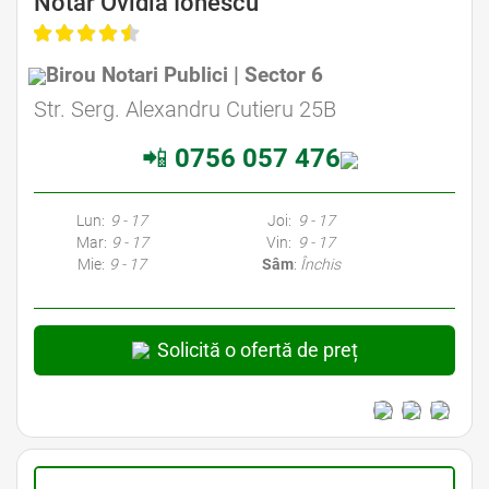
Notar Ovidia Ionescu
Birou Notari Publici | Sector 6
Avocat Specializat în Drept Civil • Avocat Specializat în Dreptul Familiei
Str. Serg. Alexandru Cutieru 25B
📲
0756 057 476
Avocati Bucuresti • Cabinete Avocatura Bucuresti • Avocati Specializati Bucuresti • Avocat Bun Bucuresti • Avocat Bucuresti • Bucuresti Avocat • Avocat
Specializat Bucuresti
Lun:
9 - 17
Joi:
9 - 17
Mar:
9 - 17
Vin:
9 - 17
Mie:
9 - 17
Sâm
:
Închis
Solicită o ofertă de preț