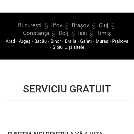
București
§
Ilfov
§
Brașov
§
Cluj
§
Constanța
§
Dolj
§
Iași
§
Timiș
Arad
•
Argeș
•
Bacău
•
Bihor
•
Brăila
•
Galați
•
Mureș
•
Prahova
•
Sibiu
...și altele
SERVICIU GRATUIT
SUNTEM AICI PENTRU A VĂ AJUTA