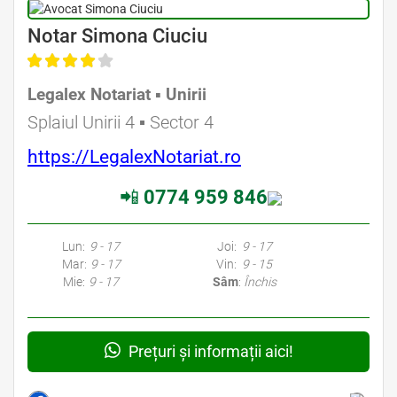
Avocat Specializat în Drept Civil • Avocat Specializat în Dreptul Familiei
Notar Simona Ciuciu
Legalex Notariat ▪︎ Unirii
Avocat Specializat în Drept Civil • Avocat Specializat în Dreptul Familiei
Splaiul Unirii 4 ▪︎ Sector 4
https://LegalexNotariat.ro
📲
0774 959 846
Avocati Bucuresti • Cabinete Avocatura Bucuresti • Avocati Specializati Bucuresti • Avocat Bun Bucuresti • Avocat Bucuresti • Bucuresti Avocat • Avocat
Specializat Bucuresti
Lun:
9 - 17
Joi:
9 - 17
Mar:
9 - 17
Vin:
9 - 15
Mie:
9 - 17
Sâm
:
Închis
Prețuri și informații aici!