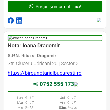
Prețuri și informații aici!
Avocat Specializat în Drept Civil • Avocat Specializat în Dreptul Familiei
Notar Ioana Dragomir
S.P.N. Riba şi Dragomir
Avocat Specializat în Drept Civil • Avocat Specializat în Dreptul Familiei
Str. Cluceru Udricani 20 | Sector 3
https://birounotarialbucuresti.ro
📲
0752 555 173
Avocati Bucuresti • Cabinete Avocatura Bucuresti • Avocati Specializati Bucuresti • Avocat Bun Bucuresti • Avocat Bucuresti • Bucuresti Avocat • Avocat
Specializat Bucuresti
Lun:
9 - 17
Joi:
9 - 17
Mar:
9 - 17
Vin:
9 - 15
Mie:
9 - 17
Sâm
:
Închis