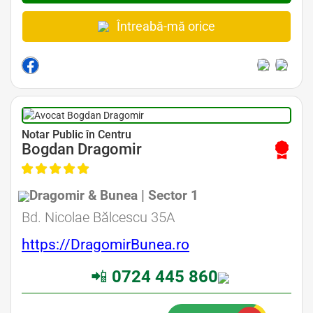
Întreabă-mă orice
Avocat Specializat în Drept Civil • Avocat Specializat în Dreptul Familiei
Notar Public în Centru
Bogdan Dragomir
Dragomir & Bunea | Sector 1
Avocat Specializat în Drept Civil • Avocat Specializat în Dreptul Familiei
Bd. Nicolae Bălcescu 35A
https://DragomirBunea.ro
📲
0724 445 860
Avocati Bucuresti • Cabinete Avocatura Bucuresti • Avocati Specializati Bucuresti • Avocat Bun Bucuresti