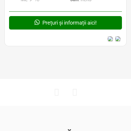
Prețuri și informații aici!
Avocat Bucuresti • Avocat Bun Bucuresti • Avocat Ieftin Bucuresti • Avocati Bucuresti • Avocati
Sector 1 Bucuresti • Avocati Sector 2 Bucuresti • Avocati Sector 3 Bucuresti • Avocati Sector 4
Bucuresti • Avocati Sector 5 Bucuresti • Avocati Sector 6 Bucuresti