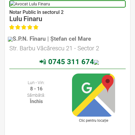
Avocat Specializat în Drept Civil • Avocat Specializat în Dreptul Familiei
Notar Public în sectorul 2
Lulu Finaru
S.P.N. Fînaru | Ștefan cel Mare
Avocat Specializat în Drept Civil • Avocat Specializat în Dreptul Familiei
Str. Barbu Văcărescu 21 - Sector 2
📲
0745 311 674
Avocati Bucuresti • Cabinete Avocatura Bucuresti • Avocati Specializati Bucuresti • Avocat Bun Bucuresti
Lun - Vin:
8 - 16
Sâmbătă:
Închis
Clic pentru locație