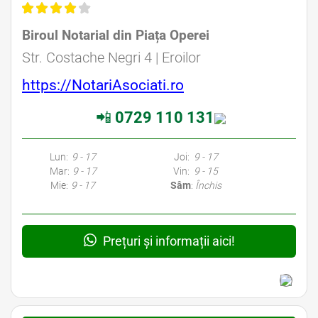
Biroul Notarial din Piața Operei
Avocat Specializat în Drept Civil • Avocat Specializat în Dreptul Familiei
Str. Costache Negri 4 | Eroilor
https://NotariAsociati.ro
📲
0729 110 131
Avocati Bucuresti • Cabinete Avocatura Bucuresti • Avocati Specializati Bucuresti • Avocat Bun Bucuresti • Avocat Bucuresti • Bucuresti Avocat • Avocat
Specializat Bucuresti
Lun:
9 - 17
Joi:
9 - 17
Mar:
9 - 17
Vin:
9 - 15
Mie:
9 - 17
Sâm
:
Închis
Prețuri și informații aici!