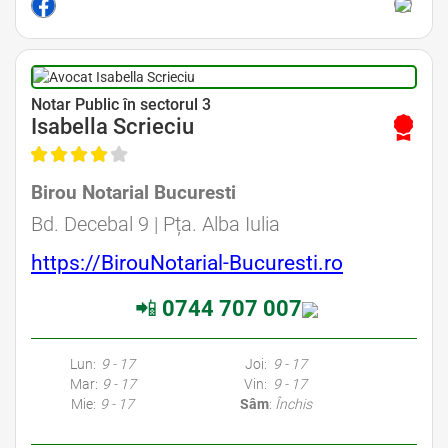
Avocat Specializat în Drept Civil • Avocat Specializat în Dreptul Familiei
Notar Public în sectorul 3
Isabella Scrieciu
Birou Notarial Bucuresti
Avocat Specializat în Drept Civil • Avocat Specializat în Dreptul Familiei
Bd. Decebal 9 | Pța. Alba Iulia
https://BirouNotarial-Bucuresti.ro
📲
0744 707 007
Avocati Bucuresti • Cabinete Avocatura Bucuresti • Avocati Specializati Bucuresti • Avocat Bun Bucuresti • Avocat Bucuresti • Bucuresti Avocat • Avocat
Specializat Bucuresti
Lun:
9 - 17
Joi:
9 - 17
Mar:
9 - 17
Vin:
9 - 17
Mie:
9 - 17
Sâm
:
Închis