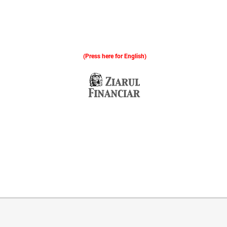
(Press here for English)
Oferim consultanță online gratuită și acces non-stop la specialiștii noștri. Solicitați gratuit 3 oferte și comparați prețul și serviciile înainte de a vă decide.