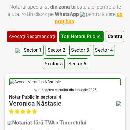
Notarul specialist
din zona ta
este aici pentru a te
ajuta. >>Un clic<< pe
WhatsApp
pentru a cere
un
preț bun
!
Avocați Recomandați
Toți Notarii Publici
Centru
Sector 1
Sector 2
Sector 3
Sector 4
Sector 5
Sector 6
Notar Bucuresti • Notar Bun Bucuresti • Notar Ieftin Bucuresti • Notar Public Bucuresti • Notar Public Sector 1 Bucuresti • Notar Public Sector 2 Bucuresti • Notar Public Sector 3 Bucuresti • Notar Public Sector 4 Bucuresti • Notar Public Sector 5 Bucuresti
• Notar Public Sector 6 Bucuresti • Notari Bucuresti • Notari Sector 1 Bucuresti • Notari Sector 2 Bucuresti • Notari Sector 3 Bucuresti • Notari Sector 4 Bucuresti • Notari Sector 5 Bucuresti • Notari Sector 6 Bucuresti • Notari Publici Sector 1 Bucuresti • Notari
Publici Sector 2 Bucuresti • Notari Publici Sector 3 Bucuresti • Notari Publici Sector 4 Bucuresti • Notari Publici Sector 5 Bucuresti • Notari Publici Sector 6 Bucuresti
⚖ Încrederea clienților din ianuarie 2025
Avocat Specializat în Drept Civil • Avocat Specializat în Dreptul Familiei
Notar Public în sectorul 4
Veronica Năstasie
Notariat fără TVA ▪ Tineretului
Avocat Specializat în Drept Civil • Avocat Specializat în Dreptul Familiei