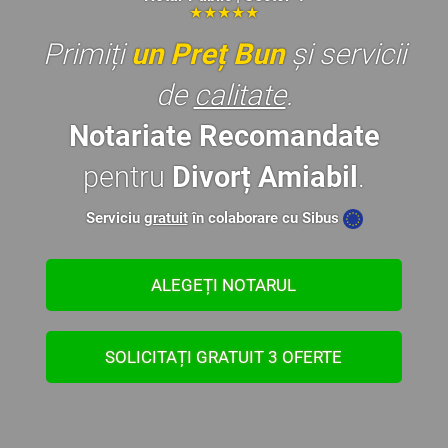
★★★★★
Primiți
un Preț Bun
și servicii
de
calitate
.
Notariate Recomandate
pentru
Divorț Amiabil
.
Serviciu
gratuit
în colaborare cu Sibus
ALEGEȚI NOTARUL
SOLICITAȚI GRATUIT 3 OFERTE