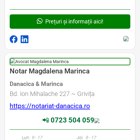
Prețuri și informații aici!
Avocat Specializat în Drept Civil • Avocat Specializat în Dreptul Familiei
Notar Magdalena Marinca
Danacica & Marinca
Avocat Specializat în Drept Civil • Avocat Specializat în Dreptul Familiei
Bd. Ion Mihalache 227 ~ Grivița
https://notariat-danacica.ro
📲
0723 504 059
Avocati Bucuresti • Cabinete Avocatura Bucuresti • Avocati Specializati Bucuresti • Avocat Bun Bucuresti • Avocat Bucuresti • Bucuresti Avocat • Avocat
Specializat Bucuresti
Lun:
9 - 17
Joi:
9 - 17