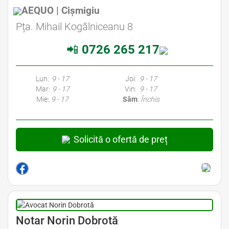
AEQUO | Cișmigiu
Avocat Specializat în Drept Civil • Avocat Specializat în Dreptul Familiei
Pța. Mihail Kogălniceanu 8
📲
0726 265 217
Avocati Bucuresti • Cabinete Avocatura Bucuresti • Avocati Specializati Bucuresti • Avocat Bun Bucuresti • Avocat Bucuresti • Bucuresti Avocat • Avocat
Specializat Bucuresti
Lun:
9 - 17
Joi:
9 - 17
Mar:
9 - 17
Vin:
9 - 17
Mie:
9 - 17
Sâm
:
Închis
Solicită o ofertă de preț
Avocat Specializat în Drept Civil • Avocat Specializat în Dreptul Familiei
Notar Norin Dobrotă