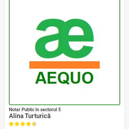
Avocat Specializat în Drept Civil • Avocat Specializat în Dreptul Familiei
Notar Public în sectorul 5
Alina Turturică