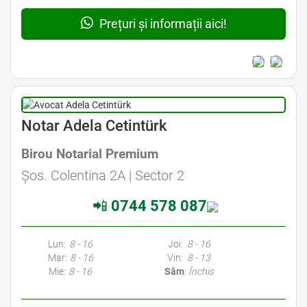
Prețuri și informații aici!
Avocat Specializat în Drept Civil • Avocat Specializat în Dreptul Familiei
Notar Adela Cetintürk
Birou Notarial Premium
Avocat Specializat în Drept Civil • Avocat Specializat în Dreptul Familiei
Șos. Colentina 2A | Sector 2
📲
0744 578 087
Avocati Bucuresti • Cabinete Avocatura Bucuresti • Avocati Specializati Bucuresti • Avocat Bun Bucuresti • Avocat Bucuresti • Bucuresti Avocat • Avocat
Specializat Bucuresti
Lun:
8 - 16
Joi:
8 - 16
Mar:
8 - 16
Vin:
8 - 13
Mie:
8 - 16
Sâm
:
Închis