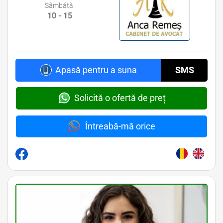
Sâmbătă:
10 - 15
Apasă pentru a suna
SMS
Solicită o ofertă de preț
Întreabă-mă orice