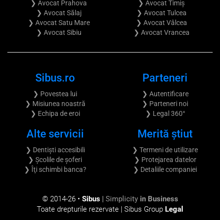
❯ Avocat Prahova
❯ Avocat Timiș
❯ Avocat Sălaj
❯ Avocat Tulcea
❯ Avocat Satu Mare
❯ Avocat Vâlcea
❯ Avocat Sibiu
❯ Avocat Vrancea
Sibus.ro
Parteneri
❯ Povestea lui
❯ Autentificare
❯ Misiunea noastră
❯ Parteneri noi
❯ Echipa de eroi
❯ Legal 360°
Alte servicii
Merită știut
❯ Dentiști accesibili
❯ Termeni de utilizare
❯ Școlile de șoferi
❯ Protejarea datelor
❯ Îţi schimbi banca?
❯ Detaliile companiei
© 2014-
26 •
Sibus
|
Simplicity
in Business
Toate drepturile rezervate | Sibus Group
Legal