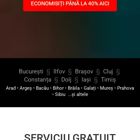
ECONOMISIȚI PÂNĂ LA 40% AICI
București
§
Ilfov
§
Brașov
§
Cluj
§
Constanța
§
Dolj
§
Iași
§
Timiș
Arad
•
Argeș
•
Bacău
•
Bihor
•
Brăila
•
Galați
•
Mureș
•
Prahova
•
Sibiu
...și altele
SERVICIU GRATUIT