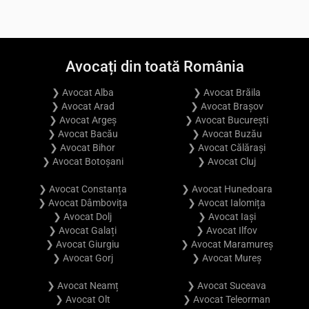
Avocați din toată România
❯ Avocat Alba
❯ Avocat Brăila
❯ Avocat Arad
❯ Avocat Brașov
❯ Avocat Argeș
❯ Avocat București
❯ Avocat Bacău
❯ Avocat Buzău
❯ Avocat Bihor
❯ Avocat Călărași
❯ Avocat Botoșani
❯ Avocat Cluj
❯ Avocat Constanța
❯ Avocat Hunedoara
❯ Avocat Dâmbovița
❯ Avocat Ialomița
❯ Avocat Dolj
❯ Avocat Iași
❯ Avocat Galați
❯ Avocat Ilfov
❯ Avocat Giurgiu
❯ Avocat Maramureș
❯ Avocat Gorj
❯ Avocat Mureș
❯ Avocat Neamț
❯ Avocat Suceava
❯ Avocat Olt
❯ Avocat Teleorman