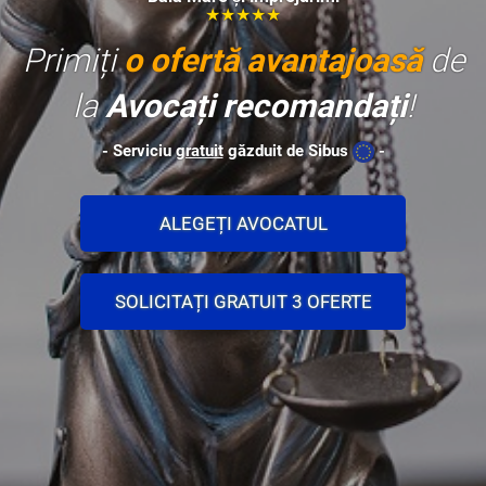
★★★★★
Primiți
o ofertă avantajoasă
de
la
Avocați recomandați
!
- Serviciu
gratuit
găzduit de Sibus
-
ALEGEȚI AVOCATUL
SOLICITAȚI GRATUIT 3 OFERTE