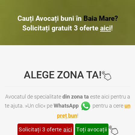
Cauți Avocați buni în
Baia Mare?
Solicitați gratuit 3 oferte
aici
!
ALEGE ZONA TA!
Avocatul de specialitate
din zona ta
este aici pentru a
te ajuta. »Un clic« pe
WhatsApp
pentru a cere
un
preț bun
!
Solicitați 3 oferte
aici
Toți avocații