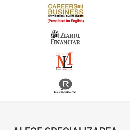
(Press here for English)
Oferim consultanță online gratuită și acces non-stop la specialiștii noștri. Solicitați gratuit 3 oferte și comparați prețul și serviciile înainte de a vă decide.