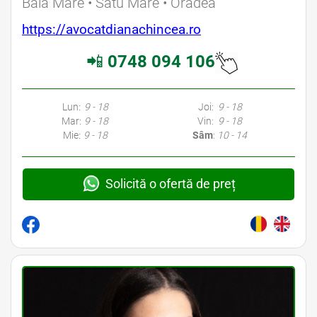
Baia Mare • Satu Mare • Oradea
https://avocatdianachincea.ro
📲
0748 094 106
Lun:
9 - 18
Joi:
9 - 18
Mar:
9 - 18
Vin:
9 - 18
Mie:
9 - 18
Sâm
:
10 - 14
Solicită o ofertă de preț